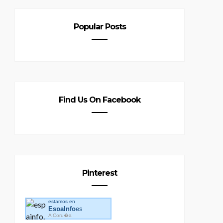
Popular Posts
Find Us On Facebook
Pinterest
estamos en
EspaInfo
es
A Coru�a