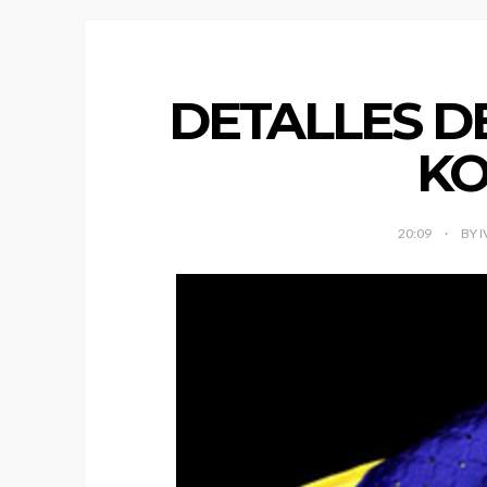
DETALLES D
KO
20:09
BY 