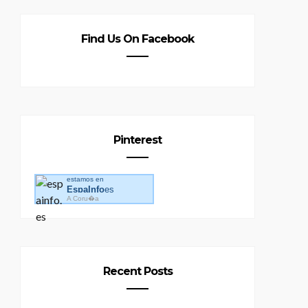
Find Us On Facebook
Pinterest
estamos en
EspaInfo
es
A Coru�a
Recent Posts