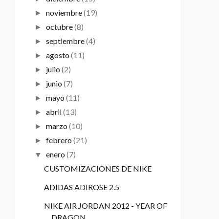
noviembre
(19)
►
octubre
(8)
►
septiembre
(4)
►
agosto
(11)
►
julio
(2)
►
junio
(7)
►
mayo
(11)
►
abril
(13)
►
marzo
(10)
►
febrero
(21)
►
enero
(7)
▼
CUSTOMIZACIONES DE NIKE
ADIDAS ADIROSE 2.5
NIKE AIR JORDAN 2012 - YEAR OF
DRAGON