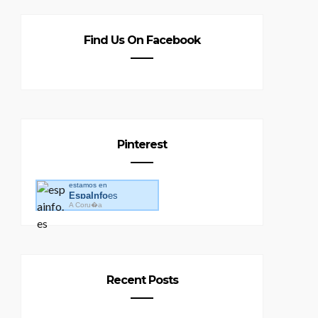
Find Us On Facebook
Pinterest
estamos en
EspaInfo
es
A Coru�a
Recent Posts