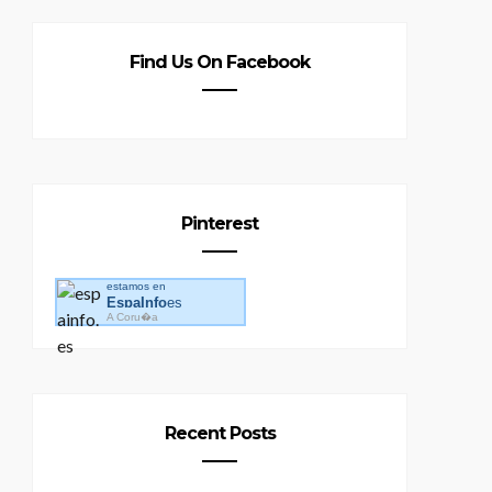
Find Us On Facebook
Pinterest
estamos en
EspaInfo
es
A Coru�a
Recent Posts