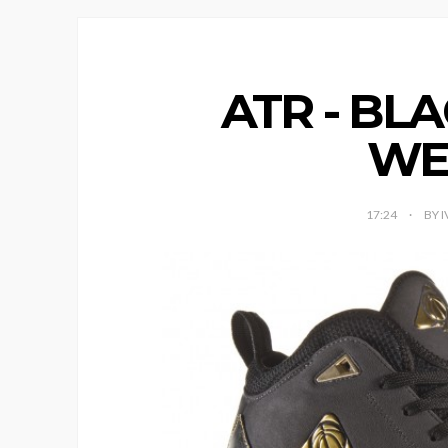
ATR - BLA
WE
17:24
BY 