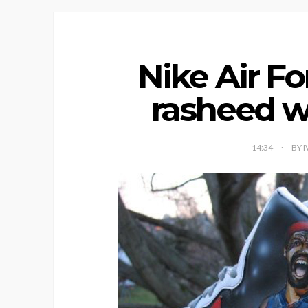
Nike Air Fo
rasheed w
14:34
BY 