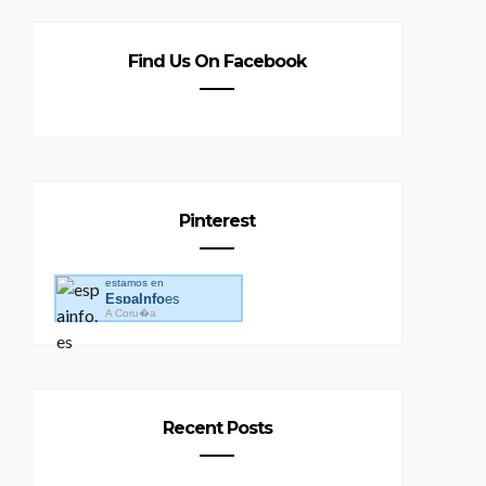
Find Us On Facebook
Pinterest
estamos en
EspaInfo
es
A Coru�a
Recent Posts