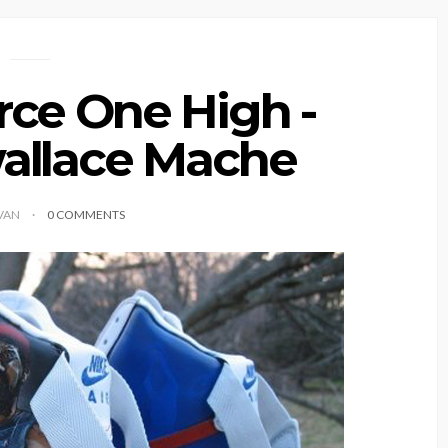
rce One High -
allace Mache
IVAN
0 COMMENTS