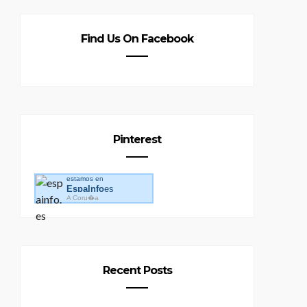
Find Us On Facebook
Pinterest
estamos en
EspaInfo
es
A Coru�a
Recent Posts