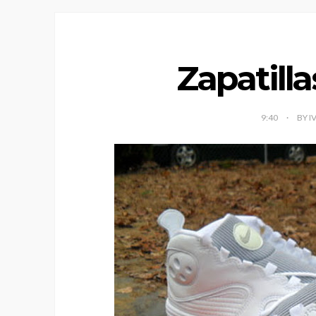
Zapatill
9:40
BY I