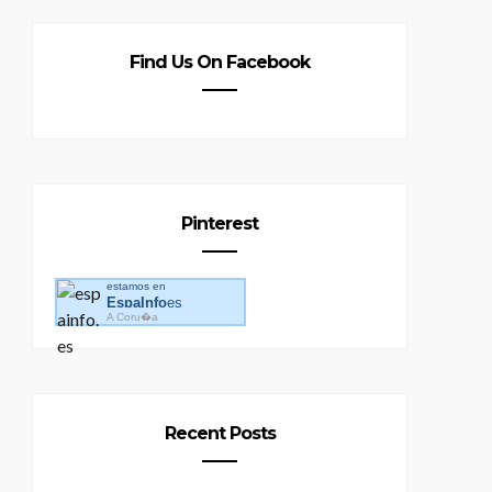
Find Us On Facebook
Pinterest
estamos en
EspaInfo
es
A Coru�a
Recent Posts