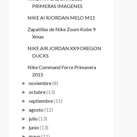
PRIMERAS IMAGENES
NIKE AI RJORDAN MELO M11
Zapatillas de Nike Zoom Kobe 9
Xmas
NIKE AIR JORDAN XX9 OREGON
DUCKS
Nike Command Force Primavera
2015
noviembre
(8)
►
octubre
(13)
►
septiembre
(11)
►
agosto
(12)
►
julio
(13)
►
junio
(13)
►
mayo
(11)
►