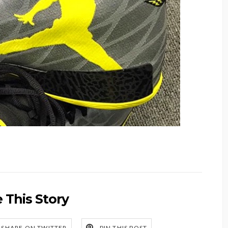
 This Story
SHARE ON TWITTER
PIN THIS POST