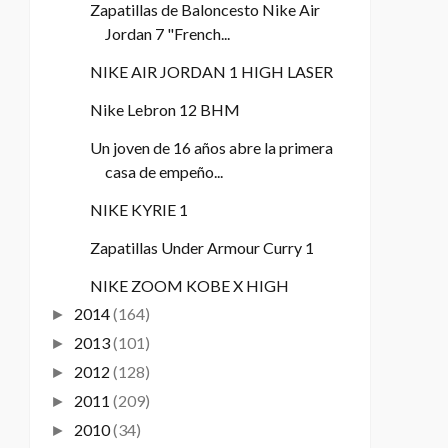
Zapatillas de Baloncesto Nike Air
Jordan 7 "French...
NIKE AIR JORDAN 1 HIGH LASER
Nike Lebron 12 BHM
Un joven de 16 años abre la primera
casa de empeño...
NIKE KYRIE 1
Zapatillas Under Armour Curry 1
NIKE ZOOM KOBE X HIGH
2014
(164)
►
2013
(101)
►
2012
(128)
►
2011
(209)
►
2010
(34)
►