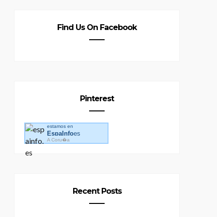
Find Us On Facebook
Pinterest
estamos en
EspaInfo
es
A Coru�a
Recent Posts