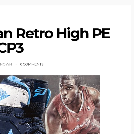
an Retro High PE
CP3
KNOWN
0 COMMENTS