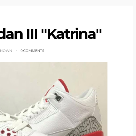
dan III "Katrina"
KNOWN
0 COMMENTS