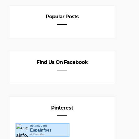
Popular Posts
Find Us On Facebook
Pinterest
estamos en
EspaInfo
es
A Coru�a