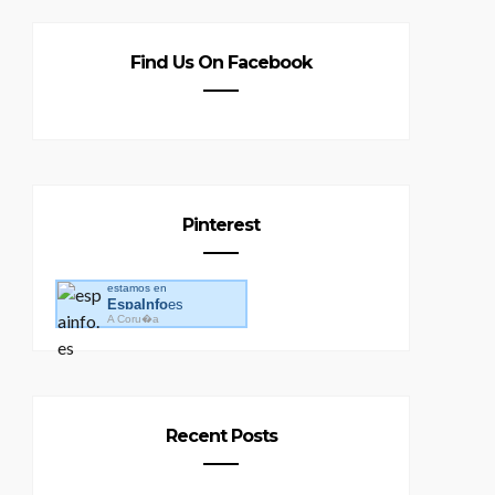
Find Us On Facebook
Pinterest
estamos en
EspaInfo
es
A Coru�a
Recent Posts