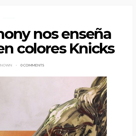
hony nos enseña
en colores Knicks
KNOWN
0 COMMENTS