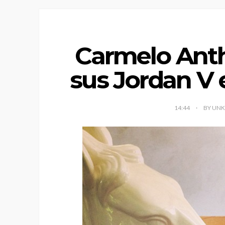
Carmelo Ant
sus Jordan V 
14:44
BY UN