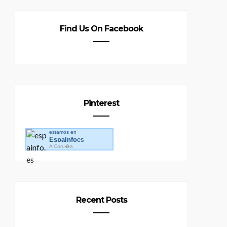
Find Us On Facebook
Pinterest
estamos en
EspaInfo
es
A Coru�a
Recent Posts