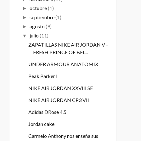
octubre
(1)
►
septiembre
(1)
►
agosto
(9)
►
julio
(11)
▼
ZAPATILLAS NIKE AIR JORDAN V -
FRESH PRINCE OF BEL...
UNDER ARMOUR ANATOMIX
Peak Parker I
NIKE AIR JORDAN XXVIII SE
NIKE AIR JORDAN CP3 VII
Adidas DRose 4.5
Jordan cake
Carmelo Anthony nos enseña sus