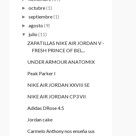
octubre
(1)
►
septiembre
(1)
►
agosto
(9)
►
julio
(11)
▼
ZAPATILLAS NIKE AIR JORDAN V -
FRESH PRINCE OF BEL...
UNDER ARMOUR ANATOMIX
Peak Parker I
NIKE AIR JORDAN XXVIII SE
NIKE AIR JORDAN CP3 VII
Adidas DRose 4.5
Jordan cake
Carmelo Anthony nos enseña sus