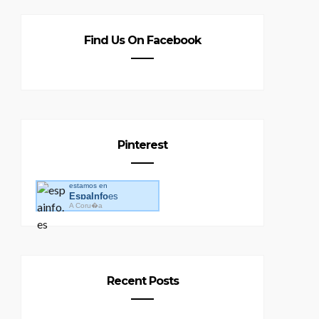
Find Us On Facebook
Pinterest
estamos en
EspaInfo
es
A Coru�a
Recent Posts