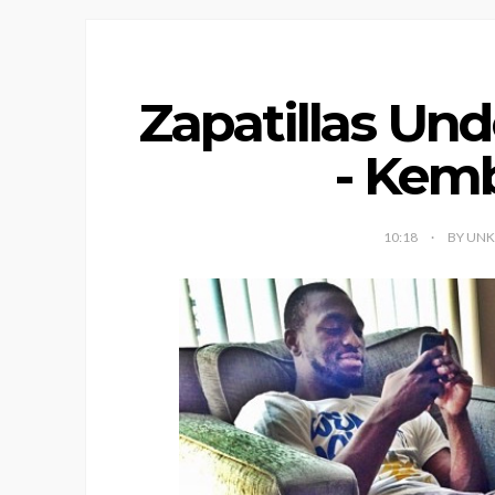
Zapatillas Un
- Kem
10:18
BY UN