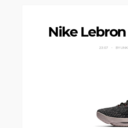
Nike Lebron 
23:07
BY UN