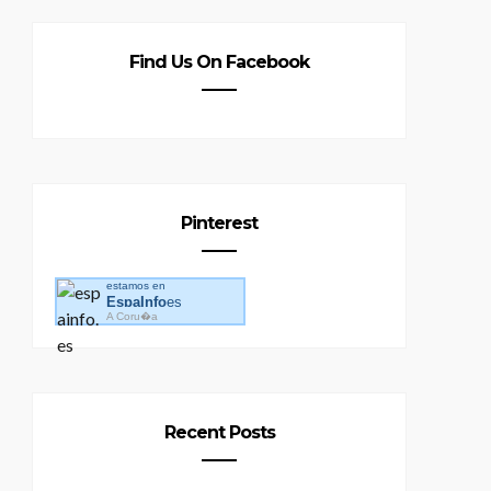
Find Us On Facebook
Pinterest
estamos en
EspaInfo
es
A Coru�a
Recent Posts