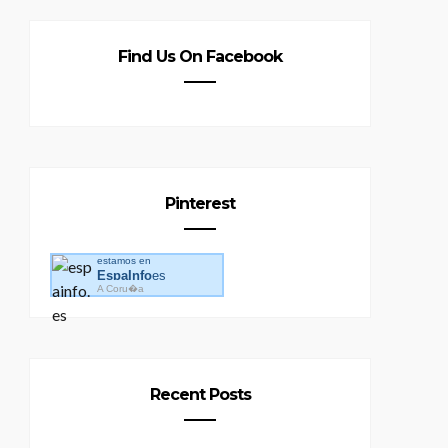
Find Us On Facebook
Pinterest
estamos en
EspaInfo
es
A Coru�a
Recent Posts