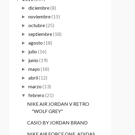
diciembre
(8)
►
noviembre
(15)
►
octubre
(25)
►
septiembre
(18)
►
agosto
(18)
►
julio
(16)
►
junio
(19)
►
mayo
(18)
►
abril
(12)
►
marzo
(13)
►
febrero
(21)
▼
NIKE AIR JORDAN V RETRO
"WOLF GREY"
CASIO BY JORDAN BRAND
NIKE AIR FORCE ONE, ADIDAS