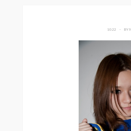
10:22
BY 